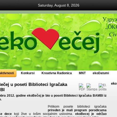
Saturday, August 8, 2026
ktivnosti
Konkursi
Kreativna Radionica
MNT
ekoDatumi
eko
ečej u poseti Biblioteci Igračaka
BI
obra 2012. godine ekoBečej je bio u poseti Biblioteci Igračaka BAMBI iz
.
Prilikom posete biblioteci igračaka
priređen je mali program porodicama
še dece
koji žive u lošim socijalnim uslovima.
ekoBecej je održao