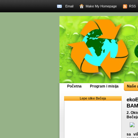
Email
Make My Homepage
RSS
Početna
Program i misija
Naše a
Lepe slike Bečeja
ekoB
BAM
2. Okt
Bečeja
sa vi