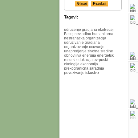
Tagovi:
udruzenje
gradjana
ekoBecej
Becej
nevladina
humanitarna
nestranacka
organizacija
udruzivanje gradjana
organizovanje
ocuvanje
unapredjenje
zivotne sredine
obnovljiva energija
energetski
resursi
edukacija
evrposki
ekologija
ekonomija
prekogranicna saradnja
povezivanje
iskustvo