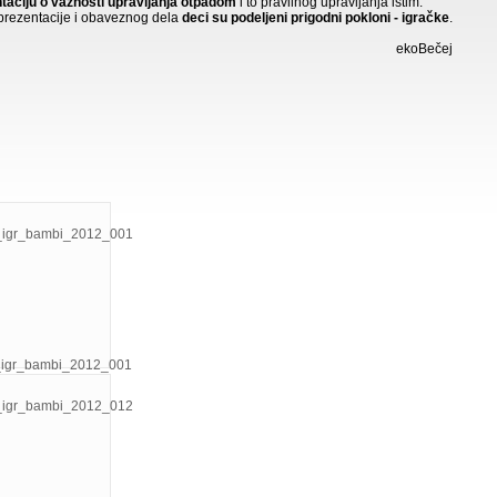
taciju o važnosti upravljanja otpadom
i to pravilnog upravljanja istim.
prezentacije i obaveznog dela
deci su podeljeni prigodni pokloni - igračke
.
ekoBečej